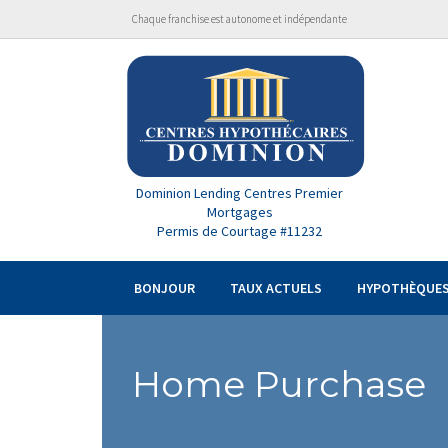
Chaque franchise est autonome et indépendante
Dominion Lending Centres Premier
Mortgages
Permis de Courtage #11232
BONJOUR
TAUX ACTUELS
HYPOTHÈQUE
Home Purchase