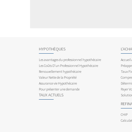
HYPOTHÈQUES
L’ACH
Les avantages du professionnel hypothécaire
Accueil
Les Coûts D’un Professionnel Hypothécaire
Préappr
Renouvellement hypothécaire
Taux Fix
Valeur Nette de la Propriété
Compren
Assurance vie Hypothécaire
Détermi
Pour présenter une demande
Payer V
TAUX ACTUELS
Solutio
REFIN
CHIP
Calcula