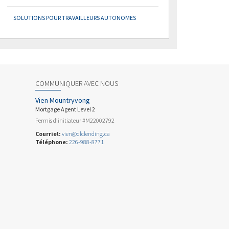
SOLUTIONS POUR TRAVAILLEURS AUTONOMES
COMMUNIQUER AVEC NOUS
Vien Mountryvong
Mortgage Agent Level 2
Permis d’initiateur #M22002792
Courriel:
vien@dlclending.ca
Téléphone:
226-988-8771