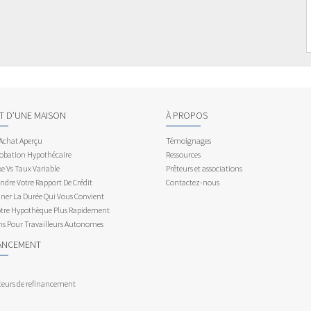
AT D’UNE MAISON
À PROPOS
 Achat Aperçu
Témoignages
obation Hypothécaire
Ressources
e Vs Taux Variable
Prêteurs et associations
dre Votre Rapport De Crédit
Contactez-nous
ner La Durée Qui Vous Convient
otre Hypothèque Plus Rapidement
ns Pour Travailleurs Autonomes
ANCEMENT
teurs de refinancement