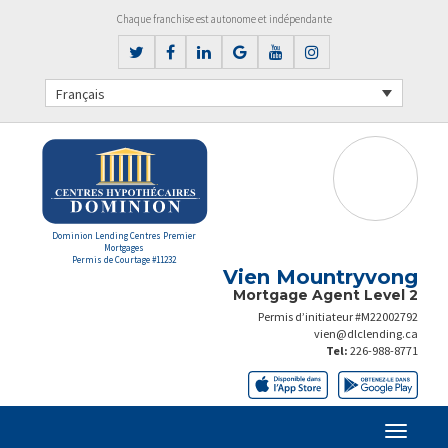
Chaque franchise est autonome et indépendante
Français
Dominion Lending Centres Premier
Mortgages
Permis de Courtage #11232
Vien Mountryvong
Mortgage Agent Level 2
Permis d’initiateur #M22002792
vien@dlclending.ca
Tel:
226-988-8771