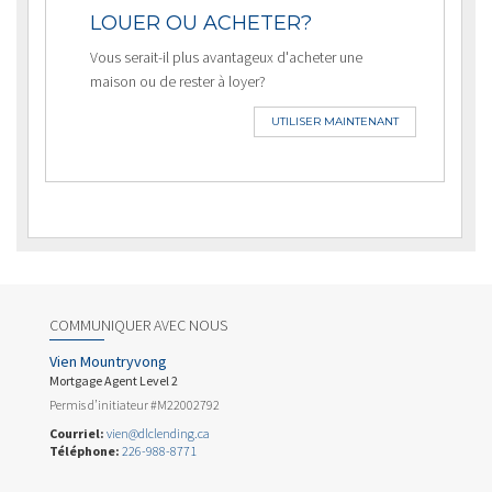
LOUER OU ACHETER?
Vous serait-il plus avantageux d'acheter une
maison ou de rester à loyer?
UTILISER MAINTENANT
COMMUNIQUER AVEC NOUS
Vien Mountryvong
Mortgage Agent Level 2
Permis d’initiateur #M22002792
Courriel:
vien@dlclending.ca
Téléphone:
226-988-8771