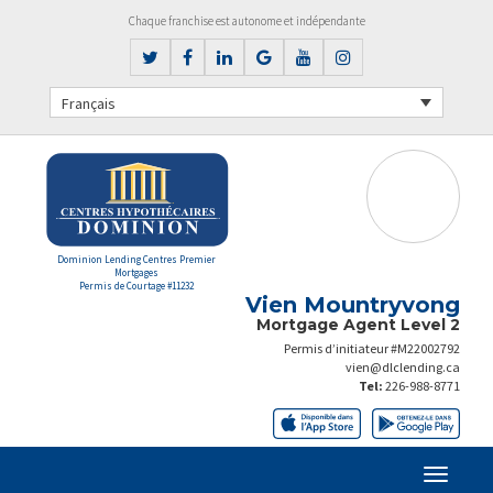
Chaque franchise est autonome et indépendante
Français
Dominion Lending Centres Premier
Mortgages
Permis de Courtage #11232
Vien Mountryvong
Mortgage Agent Level 2
Permis d’initiateur #M22002792
vien@dlclending.ca
Tel:
226-988-8771