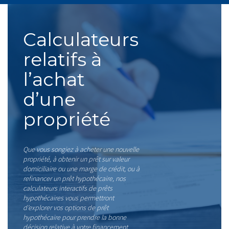
Calculateurs
relatifs à
l’achat
d’une
propriété
Que vous songiez à acheter une nouvelle
propriété, à obtenir un prêt sur valeur
domiciliaire ou une marge de crédit, ou à
refinancer un prêt hypothécaire, nos
calculateurs interactifs de prêts
hypothécaires vous permettront
d’explorer vos options de prêt
hypothécaire pour prendre la bonne
décision relative à votre financement